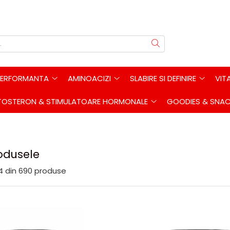
PERFORMANTA
AMINOACIZI
SLABIRE SI DEFINIRE
VIT
TOSTERON & STIMULATOARE HORMONALE
GOODIES & SNA
odusele
4
din
690
produse