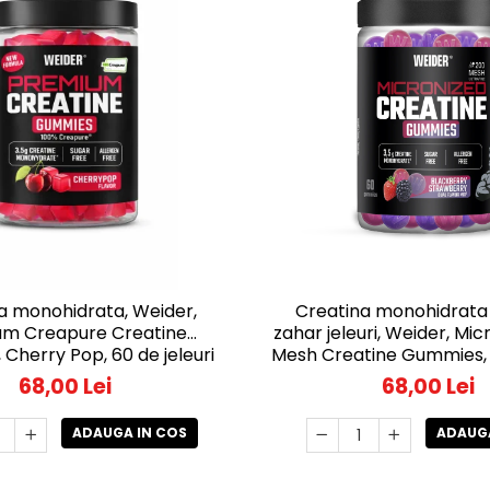
a monohidrata, Weider,
Creatina monohidrata
um Creapure Creatine
zahar jeleuri, Weider, Mi
Cherry Pop, 60 de jeleuri
Mesh Creatine Gummies,
Strawberry, 60 de j
68,00 Lei
68,00 Lei
ADAUGA IN COS
ADAUGA