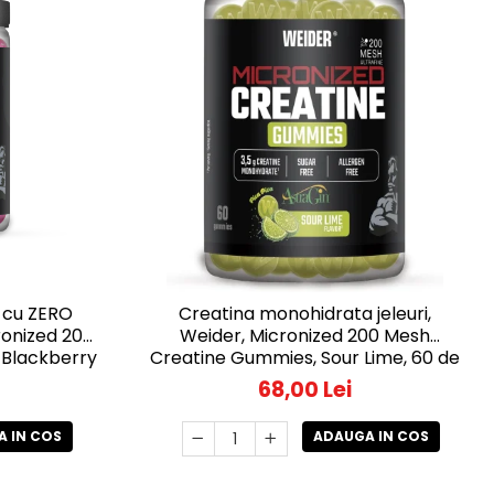
 cu ZERO
Creatina monohidrata jeleuri,
cronized 200
Weider, Micronized 200 Mesh
 Blackberry
Creatine Gummies, Sour Lime, 60 de
eleuri
jeleuri
68,00 Lei
 IN COS
ADAUGA IN COS