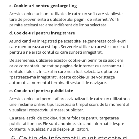
c. Cookie-uri pentru geotargeting
Aceste cookie-uri sunt utilizate de catre un soft care stabileste
tara de provenienta a utilizatorului paginii de internet. Vor fi
primite aceleasi reclame indiferent de limba selectata.
d. Cookie-uri pentru inregistrare
Atunci cand va inregistrati pe acest site, se genereaza cookie-uri
care memoreaza acest fapt. Serverele utilizeaza aceste cookie-uri
pentru a ne arata contul cu care sunteti inregistrat.
De asemenea, utilizarea acestor cookie-uri permite sa asociem
orice comentariu postat pe pagina de internet cu username-ul
contului folosit. In cazul in care nu a fost selectata optiunea
"pastreaza-ma inregistrat", aceste cookie-uri se vor sterge
automat la momentul terminarii sesiunii de navigare.
e. Cookie-uri pentru publicitate
Aceste cookie-uri permit aflarea vizualizarii de catre un utilizator a
unei reclame online, tipul acesteia si timpul scurs de la momentul
vizualizarii respectviului mesaj publicitar.
Ca atare, astfel de cookie-uri sunt folosite pentru targetarea
publicitatii online. Ele sunt anonime, stocand informatii despre
contentul vizualizat, nu si despre utilizatori.
6. Ce tip de informatii sunt stocate si