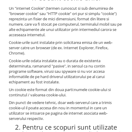
Un "internet Cookie" (termen cunoscut si sub denumirea de
"browser cookie" sau "HTTP cookie" ori pur si simplu "cookie")
reprezinta un fisier de mici dimensiuni, format din litere si
numere, care va fi stocat pe computerul, terminalul mobil sau pe
alte echipamente ale unui utilizator prin intermediul carora se
acceseaza internetul.
Cookie-urile sunt instalate prin solicitarea emisa de un web-
server catre un browser (de ex. Internet Explorer, Firefox,
Chrome).
Cookie-urile odata instalate au o durata de existenta
determinata, ramanand "pasive", in sensul ca nu contin
programe software, virusi sau spyware si nu vor accesa
informatiile de pe hard driverul utilizatorului pe al carui
echipament au fost instalate.
Un cookie este format din doua parti:numele cookie-ului si
continutul / valoarea cookie-ului.
Din punct de vedere tehnic, doar web-serverul care a trimis
cookie-ul il poate accesa din nou in momentul in care un
utilizator se intoarce pe pagina de internet asociata web-
serverului respectiv.
2. Pentru ce scopuri sunt utilizate